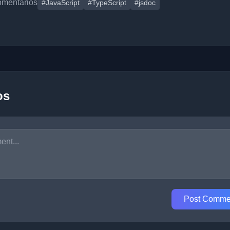
omentarios
#JavaScript
#TypeScript
#jsdoc
os
Post Comme