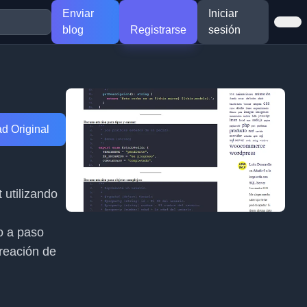
Enviar
Iniciar
blog
Registrarse
sesión
d Original
 utilizando
o a paso
creación de