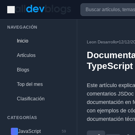
NAVEGACIÓN
Inicio
Leon Desarrollo
•
12/12/2
Documenta
Artículos
TypeScript
Blogs
Top del mes
Este artículo expli
comentarios JSDoc
Clasificación
documentación en f
con ejemplos de cód
CATEGORÍAS
documentación técn
JavaScript
59