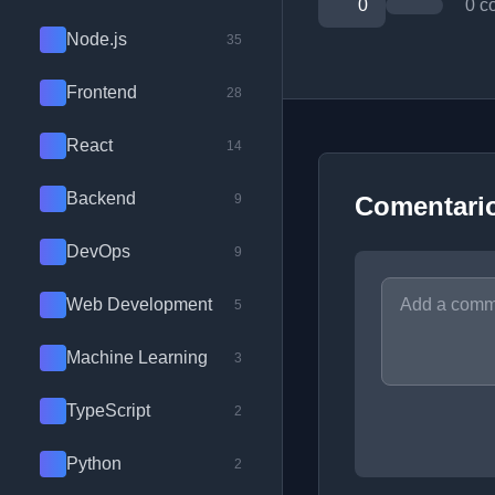
0
0 c
Node.js
35
Frontend
28
React
14
Backend
9
Comentari
DevOps
9
Web Development
5
Machine Learning
3
TypeScript
2
Python
2