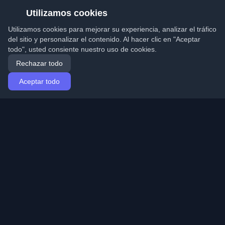
Utilizamos cookies
Utilizamos cookies para mejorar su experiencia, analizar el tráfico
del sitio y personalizar el contenido. Al hacer clic en "Aceptar
todo", usted consiente nuestro uso de cookies.
Rechazar todo
Aceptar todo
Inicio
Artículos
Spanish (Español)
Iniciar sesión
Descubre los mejores blogs personales de
desarrolladores y artículos de todo el mundo. Mantente
actualizado con las últimas tendencias, tutoriales e
ideas de la comunidad de desarrolladores.