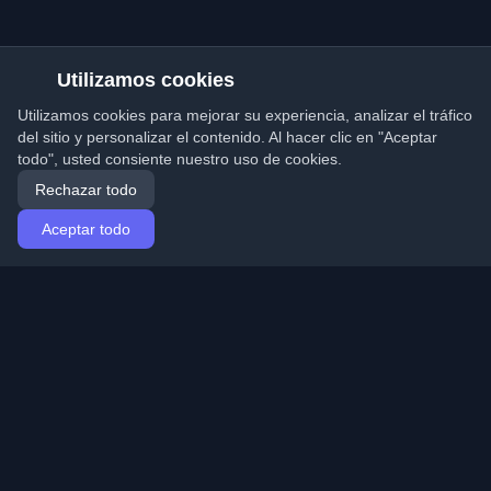
Utilizamos cookies
Utilizamos cookies para mejorar su experiencia, analizar el tráfico
del sitio y personalizar el contenido. Al hacer clic en "Aceptar
todo", usted consiente nuestro uso de cookies.
Rechazar todo
Aceptar todo
Inicio
Artículos
Spanish (Español)
Iniciar sesión
Descubre los mejores blogs personales de
desarrolladores y artículos de todo el mundo. Mantente