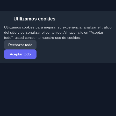
Utilizamos cookies
Utilizamos cookies para mejorar su experiencia, analizar el tráfico
del sitio y personalizar el contenido. Al hacer clic en "Aceptar
todo", usted consiente nuestro uso de cookies.
Rechazar todo
Aceptar todo
Inicio
Artículos
Spanish (Español)
Iniciar sesión
Descubre los mejores blogs personales de
desarrolladores y artículos de todo el mundo. Mantente