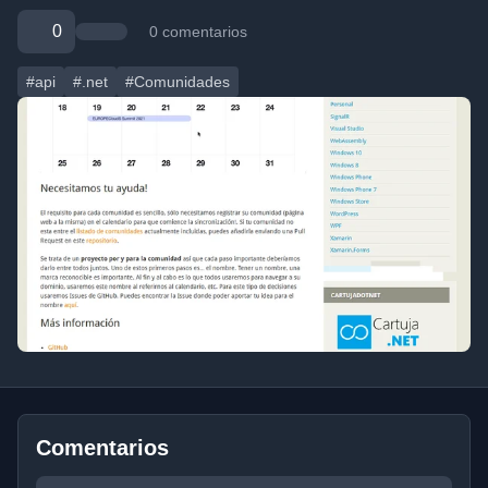
0
0 comentarios
#api
#.net
#Comunidades
Comentarios