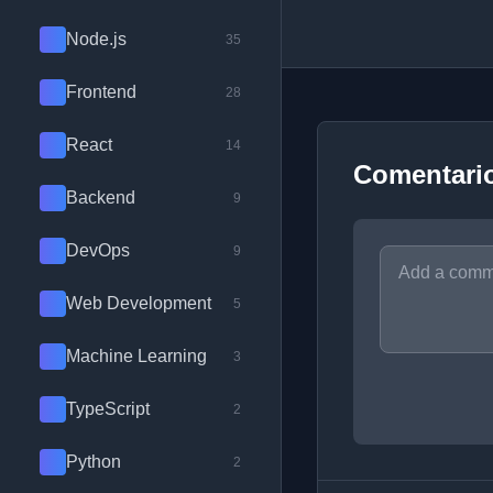
Node.js
35
Frontend
28
React
14
Comentari
Backend
9
DevOps
9
Web Development
5
Machine Learning
3
TypeScript
2
Python
2