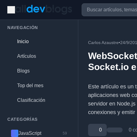
NAVEGACIÓN
Inicio
Carlos Azaustre
•
24/9/20
WebSockets
Artículos
Socket.io 
Blogs
Top del mes
Este artículo es un 
aplicaciones web co
Clasificación
servidor en Node.js
conexiones y emitir 
CATEGORÍAS
0
0 c
JavaScript
59