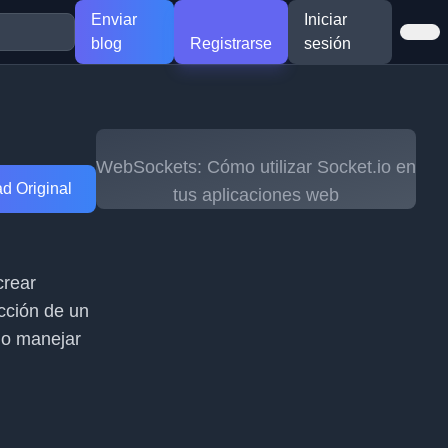
Enviar
Iniciar
blog
Registrarse
sesión
WebSockets: Cómo utilizar Socket.io en
d Original
tus aplicaciones web
crear
cción de un
mo manejar