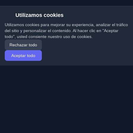
Utilizamos cookies
Utilizamos cookies para mejorar su experiencia, analizar el tráfico
del sitio y personalizar el contenido. Al hacer clic en "Aceptar
todo", usted consiente nuestro uso de cookies.
Rechazar todo
Aceptar todo
Inicio
Artículos
Spanish (Español)
Iniciar sesión
Descubre los mejores blogs personales de
desarrolladores y artículos de todo el mundo. Mantente
actualizado con las últimas tendencias, tutoriales e