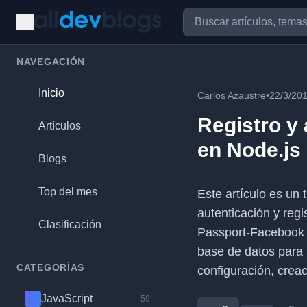
NAVEGACIÓN
Inicio
Carlos Azaustre
•
22/3/20
Registro y 
Artículos
en Node.js
Blogs
Top del mes
Este artículo es un 
autenticación y regi
Clasificación
Passport-Facebook 
base de datos para 
CATEGORÍAS
configuración, crea
JavaScript
59