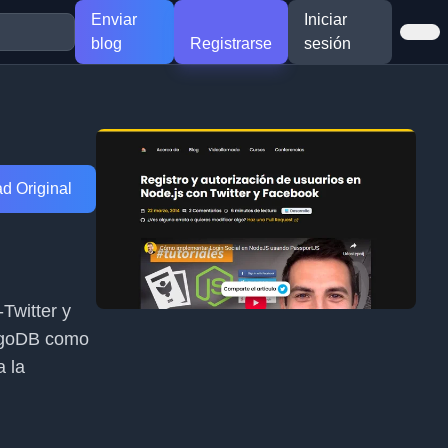
Enviar
Iniciar
blog
Registrarse
sesión
d Original
-Twitter y
ongoDB como
a la