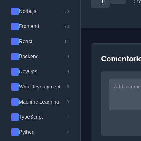
0
0 c
Node.js
35
Frontend
28
React
14
Backend
9
Comentari
DevOps
9
Web Development
5
Machine Learning
3
TypeScript
2
Python
2