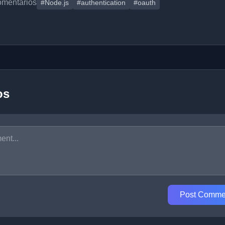
omentarios
#Node.js
#authentication
#oauth
os
Post Comme