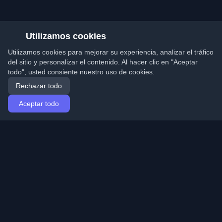
Utilizamos cookies
Utilizamos cookies para mejorar su experiencia, analizar el tráfico
del sitio y personalizar el contenido. Al hacer clic en "Aceptar
todo", usted consiente nuestro uso de cookies.
Rechazar todo
Aceptar todo
Inicio
Artículos
Spanish (Español)
Iniciar sesión
Descubre los mejores blogs personales de
desarrolladores y artículos de todo el mundo. Mantente