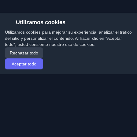
Utilizamos cookies
Utilizamos cookies para mejorar su experiencia, analizar el tráfico
del sitio y personalizar el contenido. Al hacer clic en "Aceptar
todo", usted consiente nuestro uso de cookies.
Rechazar todo
Aceptar todo
Inicio
Artículos
Spanish (Español)
Iniciar sesión
Descubre los mejores blogs personales de
desarrolladores y artículos de todo el mundo. Mantente