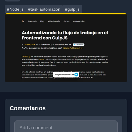
#Node.js
#task automation
#gulp.js
Comentarios