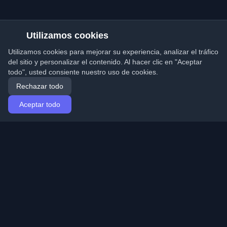
Utilizamos cookies
Utilizamos cookies para mejorar su experiencia, analizar el tráfico
del sitio y personalizar el contenido. Al hacer clic en "Aceptar
todo", usted consiente nuestro uso de cookies.
Rechazar todo
Aceptar todo
Inicio
Artículos
Spanish (Español)
Iniciar sesión
Descubre los mejores blogs personales de
desarrolladores y artículos de todo el mundo. Mantente