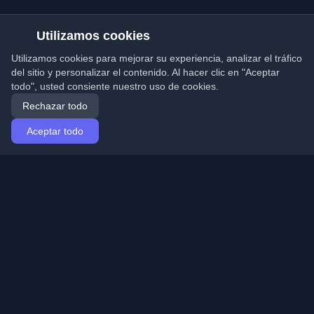
Utilizamos cookies
Utilizamos cookies para mejorar su experiencia, analizar el tráfico
del sitio y personalizar el contenido. Al hacer clic en "Aceptar
todo", usted consiente nuestro uso de cookies.
Rechazar todo
Aceptar todo
Inicio
Artículos
Spanish (Español)
Iniciar sesión
Descubre los mejores blogs personales de
desarrolladores y artículos de todo el mundo. Mantente
actualizado con las últimas tendencias, tutoriales e