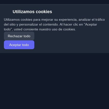
Utilizamos cookies
Utilizamos cookies para mejorar su experiencia, analizar el tráfico
del sitio y personalizar el contenido. Al hacer clic en "Aceptar
todo", usted consiente nuestro uso de cookies.
Rechazar todo
Aceptar todo
Inicio
Artículos
Spanish (Español)
Iniciar sesión
Descubre los mejores blogs personales de
desarrolladores y artículos de todo el mundo. Mantente
actualizado con las últimas tendencias, tutoriales e