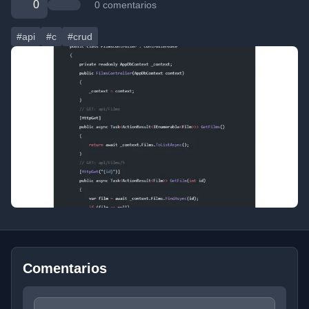
0
0 comentarios
#api
#c
#crud
Comentarios