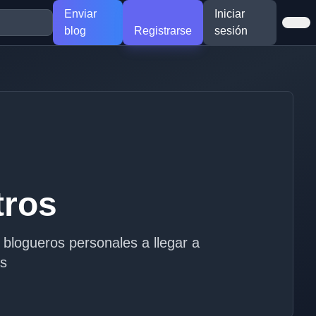
Enviar
Iniciar
blog
Registrarse
sesión
tros
blogueros personales a llegar a
as