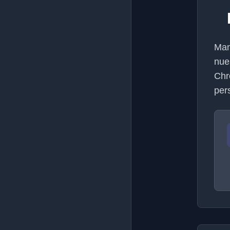
Man
nue
Chr
per