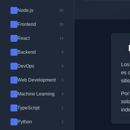
Node.js
35
Frontend
28
React
14
Backend
9
Los
DevOps
9
es 
Web Development
siti
5
Por
Machine Learning
3
sol
TypeScript
2
ind
Python
2