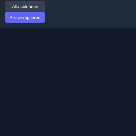
Alle ablehnen
Alle akzeptieren
Startseite
Artikel
German (Deutsch)
Anmeldung
Entdecken Sie die besten persönlichen Entwickler-
Blogs und Artikel aus der ganzen Welt. Bleiben Sie mit
den neuesten Trends, Tutorials und Erkenntnissen aus
der Entwickler-Community auf dem Laufenden.
Schnelle Links