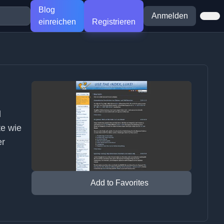
Blog
Anmelden
einreichen
Registrieren
d
te wie
er
Add to Favorites