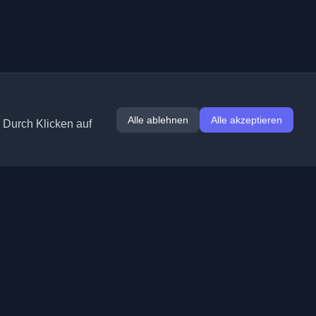
Alle ablehnen
Alle akzeptieren
. Durch Klicken auf
Erweiterungen
Informationen
Chrome
Über uns
Edge
Kontakt
(demnächst)