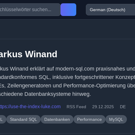
arkus Winand
kus Winand erklärt auf modern-sql.com praxisnahes un
ndardkonformes SQL, inklusive fortgeschrittener Konzep
s, Zeilengeneratoren und Performance-Optimierung üb
schiedene Datenbanksysteme hinweg.
ttps://use-the-index-luke.com
RSS Feed
29.12.2025
DE
L
Standard SQL
Datenbanken
Performance
MySQL