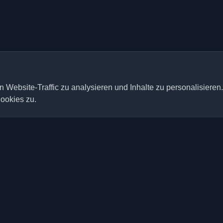
 Website-Traffic zu analysieren und Inhalte zu personalisieren
ookies zu.
Schnelle Links
Artikel
ten persönlichen Entwickler-
der ganzen Welt. Bleiben Sie mit
Blogs