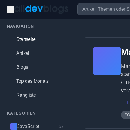
NAVIGATION
Startseite
M
Artikel
Mar
Blogs
sta
Top des Monats
CTE
ver
Rangliste
h
KATEGORIEN
SQ
JavaScript
27