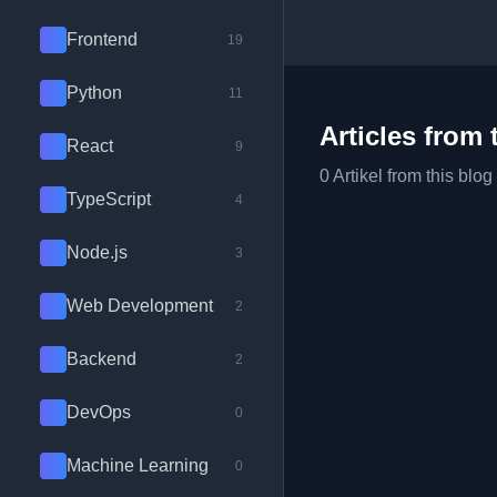
Frontend
19
Python
11
Articles from 
React
9
0 Artikel from this blog
TypeScript
4
Node.js
3
Web Development
2
Backend
2
DevOps
0
Machine Learning
0