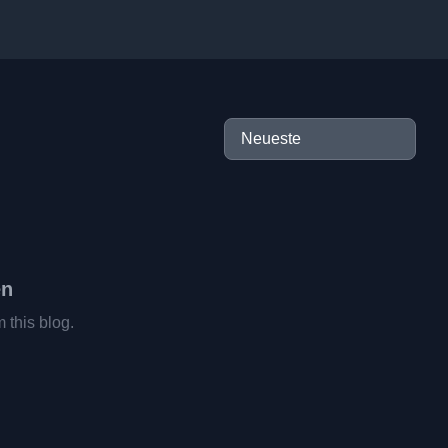
en
m this blog.