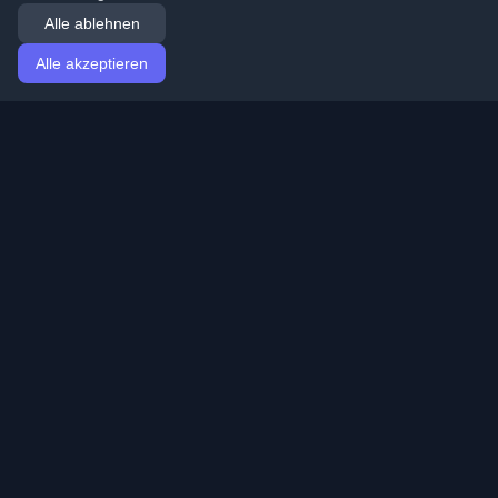
Alle ablehnen
Alle akzeptieren
Startseite
Artikel
German (Deutsch)
Anmeldung
Entdecken Sie die besten persönlichen Entwickler-
Blogs und Artikel aus der ganzen Welt. Bleiben Sie mit
den neuesten Trends, Tutorials und Erkenntnissen aus
der Entwickler-Community auf dem Laufenden.
Schnelle Links