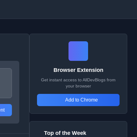
Browser Extension
Get instant access to AllDevBlogs from
your browser
Add to Chrome
nt
Top of the Week