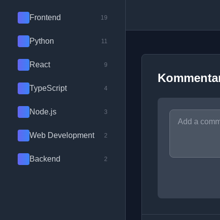
Frontend
19
Python
11
React
9
Kommenta
TypeScript
4
Node.js
3
Web Development
2
Backend
2