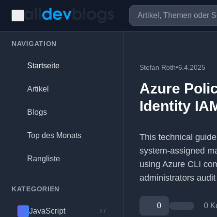
NAVIGATION
Startseite
Stefan Roth
•
6.4.2025
Azure Poli
Artikel
Identity I
Blogs
Top des Monats
This technical guid
system-assigned mana
Rangliste
using Azure CLI com
administrators audit
KATEGORIEN
0
0 K
JavaScript
27