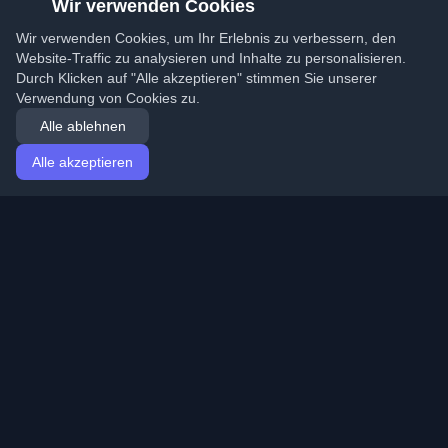
Wir verwenden Cookies
Wir verwenden Cookies, um Ihr Erlebnis zu verbessern, den
Website-Traffic zu analysieren und Inhalte zu personalisieren.
Durch Klicken auf "Alle akzeptieren" stimmen Sie unserer
Verwendung von Cookies zu.
Alle ablehnen
Alle akzeptieren
Startseite
Artikel
German (Deutsch)
Anmeldung
Entdecken Sie die besten persönlichen Entwickler-
Blogs und Artikel aus der ganzen Welt. Bleiben Sie mit
den neuesten Trends, Tutorials und Erkenntnissen aus
der Entwickler-Community auf dem Laufenden.