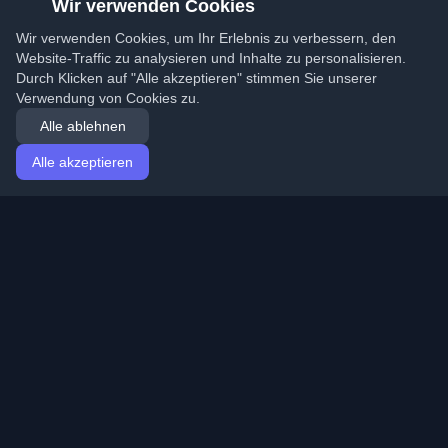
Wir verwenden Cookies
Wir verwenden Cookies, um Ihr Erlebnis zu verbessern, den
Website-Traffic zu analysieren und Inhalte zu personalisieren.
Durch Klicken auf "Alle akzeptieren" stimmen Sie unserer
Verwendung von Cookies zu.
Alle ablehnen
Alle akzeptieren
Startseite
Artikel
German (Deutsch)
Anmeldung
Entdecken Sie die besten persönlichen Entwickler-
Blogs und Artikel aus der ganzen Welt. Bleiben Sie mit
den neuesten Trends, Tutorials und Erkenntnissen aus
der Entwickler-Community auf dem Laufenden.