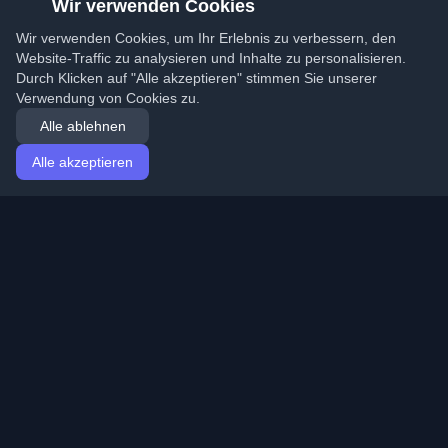
Wir verwenden Cookies
Wir verwenden Cookies, um Ihr Erlebnis zu verbessern, den
Website-Traffic zu analysieren und Inhalte zu personalisieren.
Durch Klicken auf "Alle akzeptieren" stimmen Sie unserer
Verwendung von Cookies zu.
Alle ablehnen
Alle akzeptieren
Startseite
Artikel
German (Deutsch)
Anmeldung
Entdecken Sie die besten persönlichen Entwickler-
Blogs und Artikel aus der ganzen Welt. Bleiben Sie mit
den neuesten Trends, Tutorials und Erkenntnissen aus
der Entwickler-Community auf dem Laufenden.