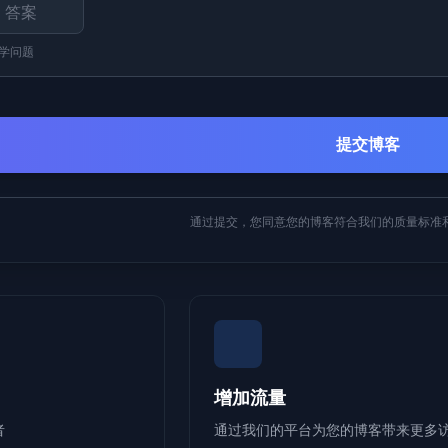
学问题
提交博客
通过提交，您同意您的博客符合我们的质量标准
增加流量
者
通过我们的平台为您的博客带来更多