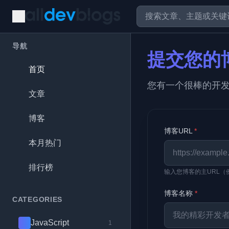
导航
提交您的
首页
您有一个很棒的开发者
文章
博客
博客URL
*
本月热门
排行榜
输入您博客的主URL（例如：
博客名称
*
CATEGORIES
JavaScript
1