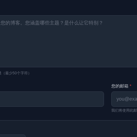
（最少50个字符）
您的邮箱
*
我们将使用此邮