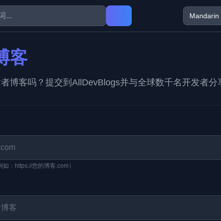
博客
博客吗？提交到AllDevBlogs并与全球数千名开发者分
https://您的博客.com）