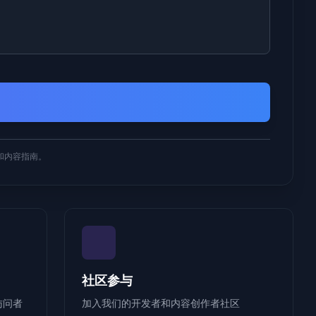
和内容指南。
社区参与
访问者
加入我们的开发者和内容创作者社区