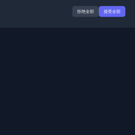
拒绝全部
接受全部
扩展
信息
Chrome
关于我们
Edge
联系我们
(即将推出)
Firefox
提交博客
Opera
服务条款
(即将推出)
隐私政策