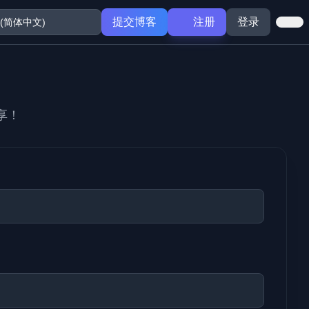
提交博客
注册
登录
享！