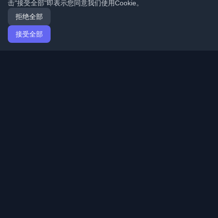
击"接受全部"即表示您同意我们使用Cookie。
拒绝全部
接受全部
首页
文章
Mandarin (简体中文)
登录
发现来自世界各地的最佳个人开发者博客和文章。通过开
发者社区的最新趋势、教程和见解保持更新。
快速链接