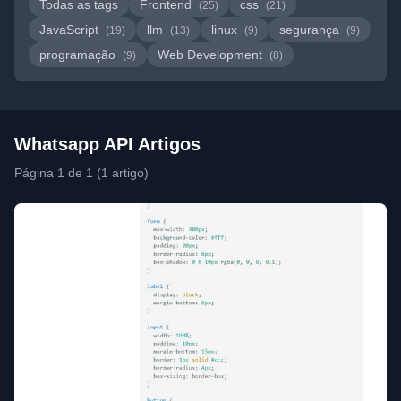
Todas as tags
Frontend
css
(25)
(21)
JavaScript
llm
linux
segurança
(19)
(13)
(9)
(9)
programação
Web Development
(9)
(8)
Whatsapp API Artigos
Página 1 de 1 (1 artigo)