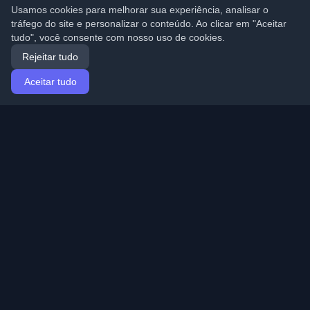
Usamos cookies para melhorar sua experiência, analisar o
tráfego do site e personalizar o conteúdo. Ao clicar em "Aceitar
tudo", você consente com nosso uso de cookies.
Rejeitar tudo
Aceitar tudo
Início
Artigos
Portuguese (Português)
Entrar
Descubra os melhores blogs pessoais de
desenvolvedores e artigos de todo o mundo. Mantenha-
se atualizado com as últimas tendências, tutoriais e
insights da comunidade de desenvolvedores.