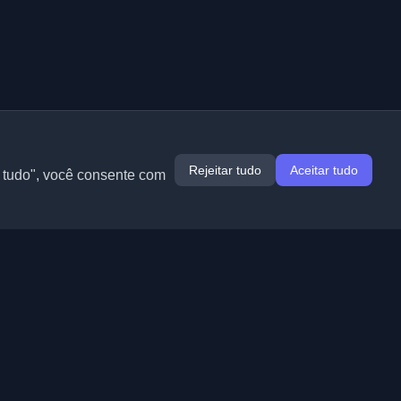
Rejeitar tudo
Aceitar tudo
r tudo", você consente com
Extensões
Informação
Chrome
Sobre nós