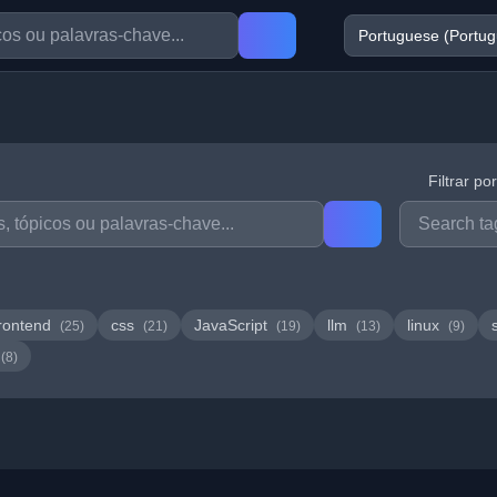
Filtrar po
rontend
css
JavaScript
llm
linux
(25)
(21)
(19)
(13)
(9)
(8)