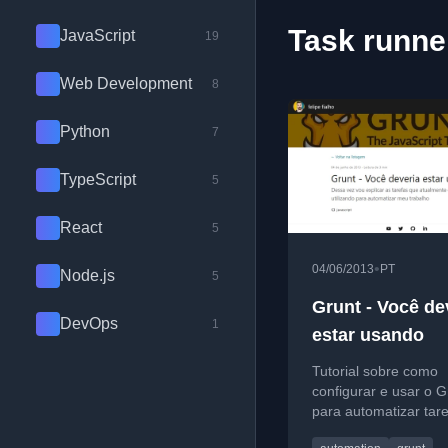
Task runne
JavaScript
19
Web Development
8
Python
7
TypeScript
5
React
5
•
04/06/2013
PT
Node.js
5
Grunt - Você de
DevOps
1
estar usando
Tutorial sobre como
configurar e usar o G
para automatizar tar
desenvolvimento we