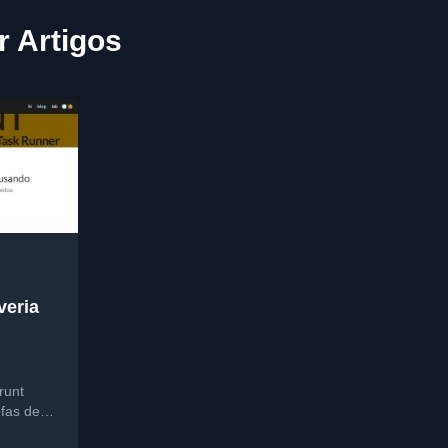
r Artigos
veria
runt
efas de
b, como