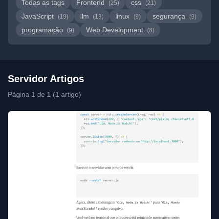
Todas as tags
Frontend
css
(25)
(21)
JavaScript
llm
linux
segurança
(19)
(13)
(9)
(9)
programação
Web Development
(9)
(8)
Servidor Artigos
Página 1 de 1 (1 artigo)