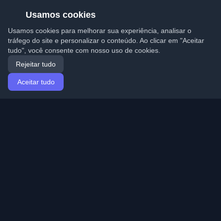
Usamos cookies
Usamos cookies para melhorar sua experiência, analisar o
tráfego do site e personalizar o conteúdo. Ao clicar em "Aceitar
tudo", você consente com nosso uso de cookies.
Rejeitar tudo
Aceitar tudo
Início
Artigos
Portuguese (Português)
Entrar
Descubra os melhores blogs pessoais de
desenvolvedores e artigos de todo o mundo. Mantenha-
se atualizado com as últimas tendências, tutoriais e
insights da comunidade de desenvolvedores.