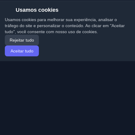
Usamos cookies
Usamos cookies para melhorar sua experiência, analisar o
tráfego do site e personalizar o conteúdo. Ao clicar em "Aceitar
tudo", você consente com nosso uso de cookies.
Rejeitar tudo
Aceitar tudo
Início
Artigos
Portuguese (Português)
Entrar
Descubra os melhores blogs pessoais de
desenvolvedores e artigos de todo o mundo. Mantenha-
se atualizado com as últimas tendências, tutoriais e