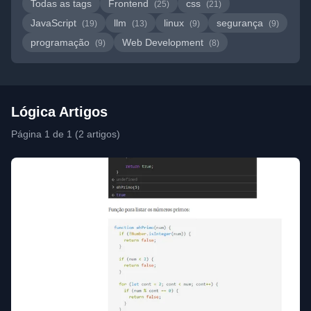
Todas as tags
Frontend
css
(25)
(21)
JavaScript
llm
linux
segurança
(19)
(13)
(9)
(9)
programação
Web Development
(9)
(8)
Lógica Artigos
Página 1 de 1 (2 artigos)