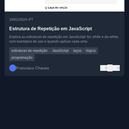
•
18/01/2024
PT
Estrutura de Repetição em JavaScript
Explica as estruturas de repetição em JavaScript: for, while e do-while,
com exemplos de uso e quando aplicar cada uma.
estruturas de repetição
JavaScript
laços
lógica
programação
Francisco Chaves
0
0