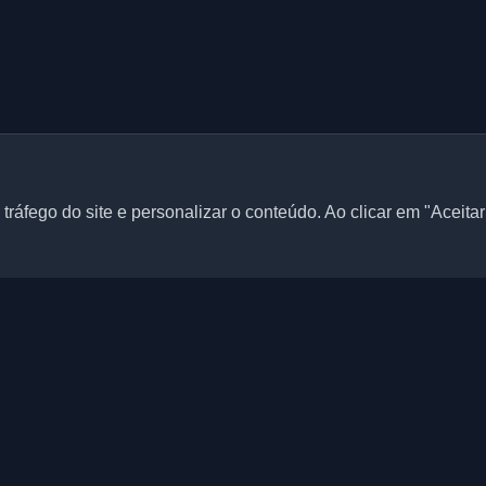
tráfego do site e personalizar o conteúdo. Ao clicar em "Aceita
Links rápidos
Artigos
 blogs pessoais de