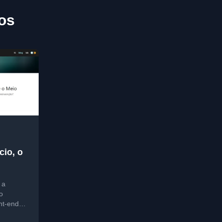
gos
cio, o
 a
o
nt-end,
ia de