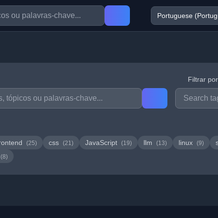
Filtrar po
rontend
css
JavaScript
llm
linux
(25)
(21)
(19)
(13)
(9)
(8)