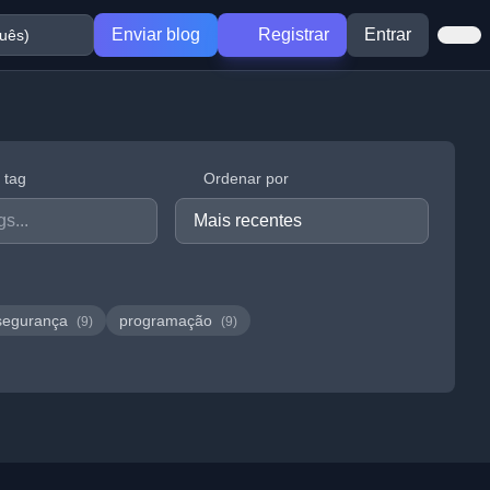
Enviar blog
Registrar
Entrar
r tag
Ordenar por
segurança
programação
(9)
(9)