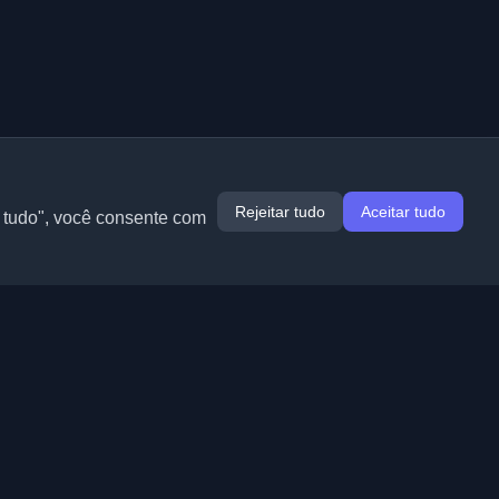
Rejeitar tudo
Aceitar tudo
r tudo", você consente com
Extensões
Informação
Chrome
Sobre nós