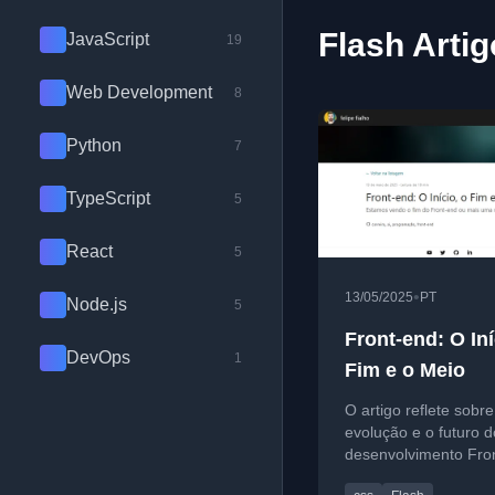
Flash Arti
JavaScript
19
Web Development
8
Python
7
TypeScript
5
React
5
•
13/05/2025
PT
Node.js
5
Front-end: O Iní
DevOps
1
Fim e o Meio
O artigo reflete sobre
evolução e o futuro d
desenvolvimento Fro
desmistificando a ide