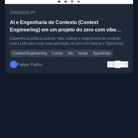
•
20/08/2025
PT
AI e Engenharia de Contexto (Context
Engineering) em um projeto do zero com vibe
coding
Experiência prática usando 'vibe coding' e engenharia de contexto
com LLMs para criar uma aplicação do zero em Next.js e TypeScript.
Context Engineering
Cursor
llm
nextjs
TypeScript
Felipe Fialho
0
0