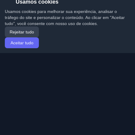
Usamos cookies
Usamos cookies para melhorar sua experiência, analisar o
tráfego do site e personalizar o conteúdo. Ao clicar em "Aceitar
tudo", você consente com nosso uso de cookies.
Rejeitar tudo
Aceitar tudo
Início
Artigos
Portuguese (Português)
Entrar
Descubra os melhores blogs pessoais de
desenvolvedores e artigos de todo o mundo. Mantenha-
se atualizado com as últimas tendências, tutoriais e
insights da comunidade de desenvolvedores.