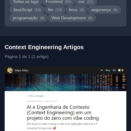
Todas as tags
Frontend
css
(25)
(21)
JavaScript
llm
linux
segurança
(19)
(13)
(9)
(9)
programação
Web Development
(9)
(8)
Context Engineering Artigos
Página 1 de 1 (1 artigo)