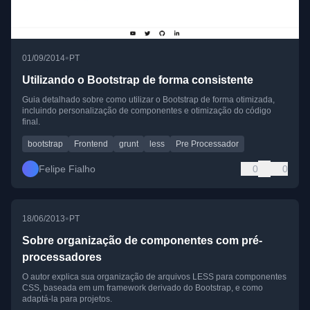
•
01/09/2014
PT
Utilizando o Bootstrap de forma consistente
Guia detalhado sobre como utilizar o Bootstrap de forma otimizada,
incluindo personalização de componentes e otimização do código
final.
bootstrap
Frontend
grunt
less
Pre Processador
Felipe Fialho
0
0
•
18/06/2013
PT
Sobre organização de componentes com pré-
processadores
O autor explica sua organização de arquivos LESS para componentes
CSS, baseada em um framework derivado do Bootstrap, e como
adaptá-la para projetos.