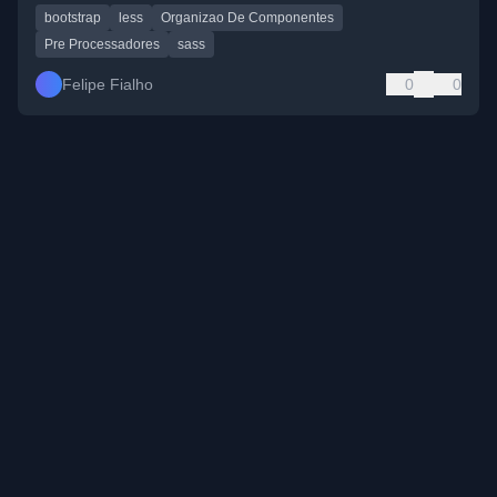
bootstrap
less
Organizao De Componentes
Pre Processadores
sass
Felipe Fialho
0
0