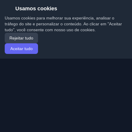
Usamos cookies
Usamos cookies para melhorar sua experiência, analisar o
tráfego do site e personalizar o conteúdo. Ao clicar em "Aceitar
tudo", você consente com nosso uso de cookies.
Rejeitar tudo
Aceitar tudo
Início
Artigos
Portuguese (Português)
Entrar
Descubra os melhores blogs pessoais de
desenvolvedores e artigos de todo o mundo. Mantenha-
se atualizado com as últimas tendências, tutoriais e
insights da comunidade de desenvolvedores.