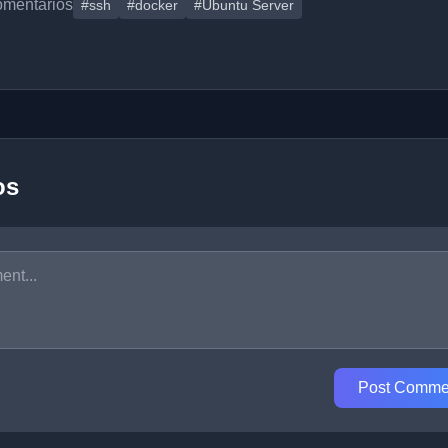
omentários
#ssh
#docker
#Ubuntu Server
os
Post Comme