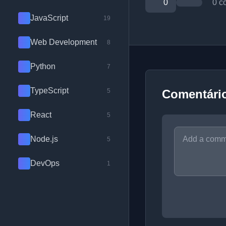
0
0 c
JavaScript
19
Web Development
8
Python
7
TypeScript
5
Comentári
React
5
Node.js
5
DevOps
1