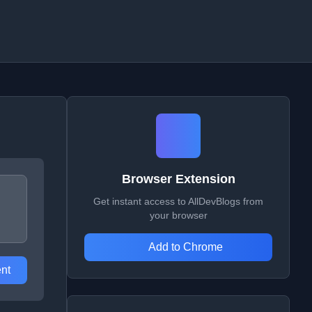
Browser Extension
Get instant access to AllDevBlogs from
your browser
Add to Chrome
nt