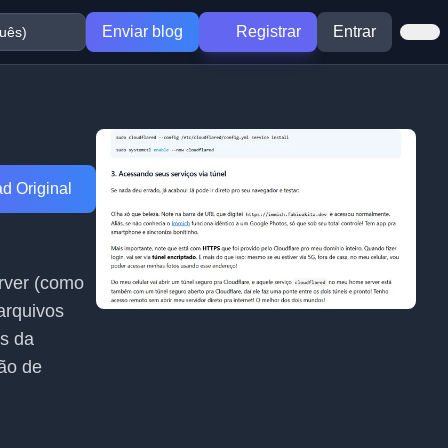
Enviar blog
Registrar
Entrar
d Original
rver (como
 arquivos
os da
ção de