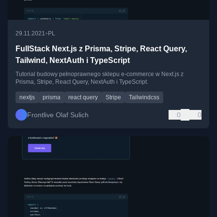
•
29.11.2021
PL
FullStack Next.js z Prisma, Stripe, React Query,
Tailwind, NextAuth i TypeScript
Tutorial budowy pełnoprawnego sklepu e-commerce w Next.js z
Prisma, Stripe, React Query, NextAuth i TypeScript.
nextjs
prisma
react query
Stripe
Tailwindcss
Frontlive Olaf Sulich
0
0