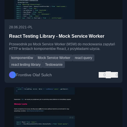
•
28.06.2021
PL
React Testing Library - Mock Service Worker
Przewodnik po Mock Service Worker (MSW) do mockowania zapytań
HTTP w testach komponentów React, z przykładami użycia.
komponentów
Mock Service Worker
react query
react testing library
Testowanie
Frontlive Olaf Sulich
0
0