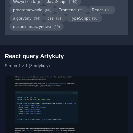
Wszystkie tagi
JavaScript
(149)
programowanie
Frontend
React
(60)
(59)
(38)
algorytmy
css
TypeScript
(34)
(31)
(30)
uczenie maszynowe
(29)
React query Artykuły
Strona 1 z 1 (3 artykuły)