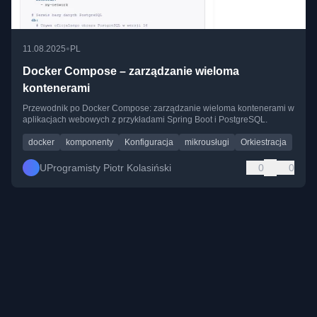
•
11.08.2025
PL
Docker Compose – zarządzanie wieloma
kontenerami
Przewodnik po Docker Compose: zarządzanie wieloma kontenerami w
aplikacjach webowych z przykładami Spring Boot i PostgreSQL.
docker
komponenty
Konfiguracja
mikrousługi
Orkiestracja
UProgramisty Piotr Kolasiński
0
0