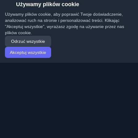
Używamy plików cookie
Używamy plików cookie, aby poprawić Twoje doświadczenie,
analizować ruch na stronie i personalizować treści. Klikając
"Akceptuj wszystkie", wyrażasz zgodę na używanie przez nas
plików cookie.
Odrzuć wszystkie
Akceptuj wszystkie
Strona główna
Artykuły
Polish (Polski)
Logowanie
Odkryj najlepsze osobiste blogi deweloperskie i artykuły
z całego świata. Bądź na bieżąco z najnowszymi
trendami, tutorialami i spostrzeżeniami ze społeczności