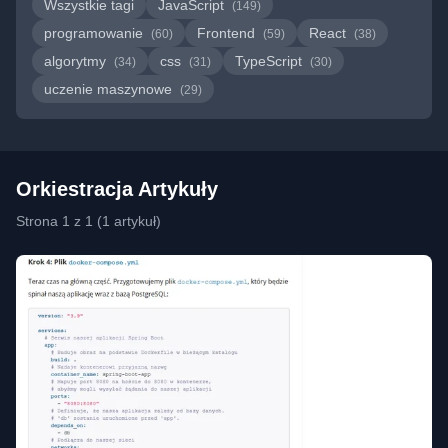
Wszystkie tagi
JavaScript
(149)
programowanie
Frontend
React
(60)
(59)
(38)
algorytmy
css
TypeScript
(34)
(31)
(30)
uczenie maszynowe
(29)
Orkiestracja Artykuły
Strona 1 z 1 (1 artykuł)