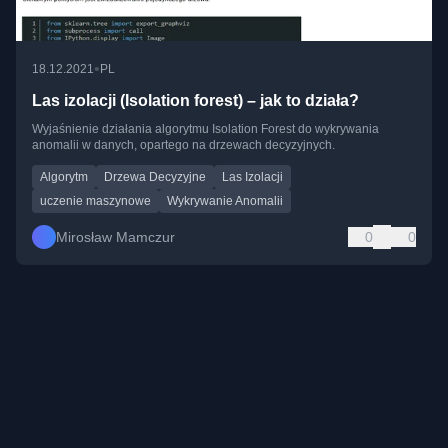
•
18.12.2021
PL
Las izolacji (Isolation forest) – jak to działa?
Wyjaśnienie działania algorytmu Isolation Forest do wykrywania
anomalii w danych, opartego na drzewach decyzyjnych.
Algorytm
Drzewa Decyzyjne
Las Izolacji
uczenie maszynowe
Wykrywanie Anomalii
Mirosław Mamczur
0
0