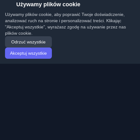
Używamy plików cookie
Używamy plików cookie, aby poprawić Twoje doświadczenie,
analizować ruch na stronie i personalizować treści. Klikając
"Akceptuj wszystkie", wyrażasz zgodę na używanie przez nas
plików cookie.
Odrzuć wszystkie
Akceptuj wszystkie
Strona główna
Artykuły
Polish (Polski)
Logowanie
Odkryj najlepsze osobiste blogi deweloperskie i artykuły
z całego świata. Bądź na bieżąco z najnowszymi
trendami, tutorialami i spostrzeżeniami ze społeczności