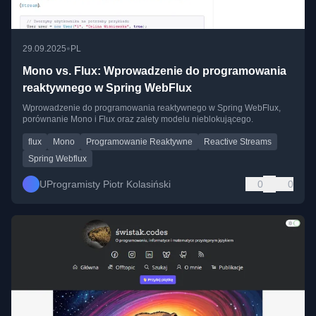
•
29.09.2025
PL
Mono vs. Flux: Wprowadzenie do programowania
reaktywnego w Spring WebFlux
Wprowadzenie do programowania reaktywnego w Spring WebFlux,
porównanie Mono i Flux oraz zalety modelu nieblokującego.
flux
Mono
Programowanie Reaktywne
Reactive Streams
Spring Webflux
UProgramisty Piotr Kolasiński
0
0