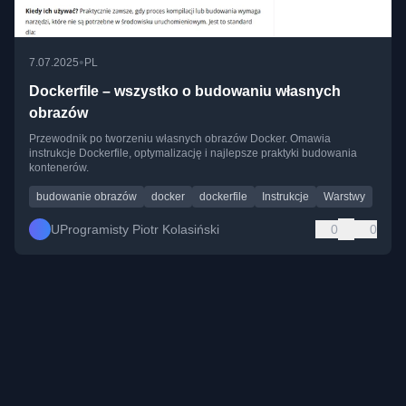
•
7.07.2025
PL
Dockerfile – wszystko o budowaniu własnych
obrazów
Przewodnik po tworzeniu własnych obrazów Docker. Omawia
instrukcje Dockerfile, optymalizację i najlepsze praktyki budowania
kontenerów.
budowanie obrazów
docker
dockerfile
Instrukcje
Warstwy
UProgramisty Piotr Kolasiński
0
0