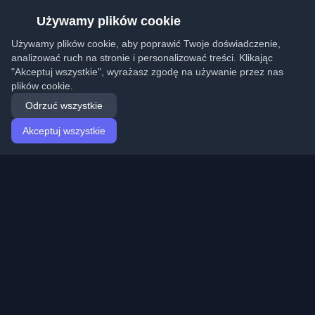
Używamy plików cookie
Używamy plików cookie, aby poprawić Twoje doświadczenie,
analizować ruch na stronie i personalizować treści. Klikając
"Akceptuj wszystkie", wyrażasz zgodę na używanie przez nas
plików cookie.
Odrzuć wszystkie
Akceptuj wszystkie
Strona główna
Artykuły
Polish (Polski)
Logowanie
Odkryj najlepsze osobiste blogi deweloperskie i artykuły
z całego świata. Bądź na bieżąco z najnowszymi
trendami, tutorialami i spostrzeżeniami ze społeczności