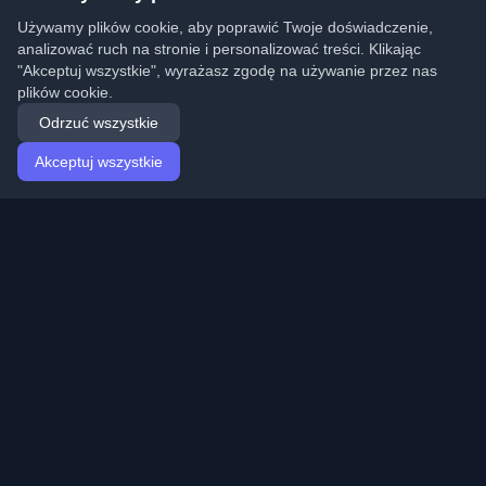
Używamy plików cookie, aby poprawić Twoje doświadczenie,
analizować ruch na stronie i personalizować treści. Klikając
"Akceptuj wszystkie", wyrażasz zgodę na używanie przez nas
plików cookie.
Odrzuć wszystkie
Akceptuj wszystkie
Strona główna
Artykuły
Polish (Polski)
Logowanie
Odkryj najlepsze osobiste blogi deweloperskie i artykuły
z całego świata. Bądź na bieżąco z najnowszymi
trendami, tutorialami i spostrzeżeniami ze społeczności
deweloperów.