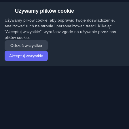
Używamy plików cookie
Używamy plików cookie, aby poprawić Twoje doświadczenie,
analizować ruch na stronie i personalizować treści. Klikając
"Akceptuj wszystkie", wyrażasz zgodę na używanie przez nas
plików cookie.
Odrzuć wszystkie
Akceptuj wszystkie
Strona główna
Artykuły
Polish (Polski)
Logowanie
Odkryj najlepsze osobiste blogi deweloperskie i artykuły
z całego świata. Bądź na bieżąco z najnowszymi