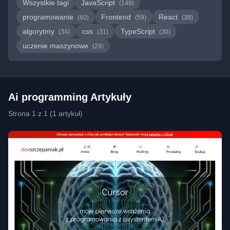
Wszystkie tagi
JavaScript
(149)
programowanie
Frontend
React
(60)
(59)
(38)
algorytmy
css
TypeScript
(34)
(31)
(30)
uczenie maszynowe
(29)
Ai programming Artykuły
Strona 1 z 1 (1 artykuł)