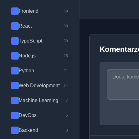
Frontend
59
React
38
TypeScript
30
Komentarz
Node.js
25
Python
21
Web Development
14
Machine Learning
7
DevOps
5
Backend
3