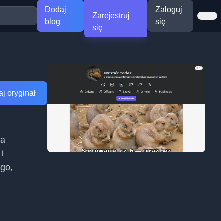
Dodaj
Zaloguj
Zarejestruj
blog
się
się
j oryginał
ia
i
ego,