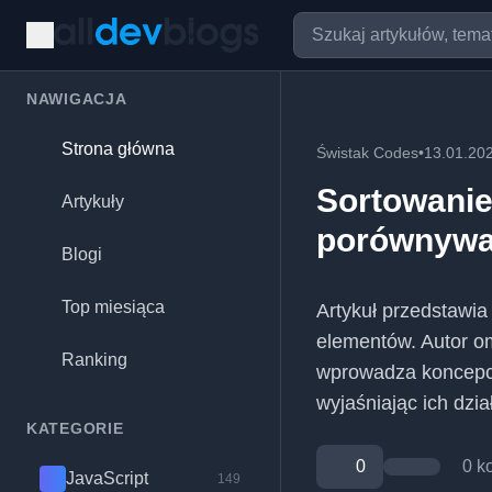
NAWIGACJA
Strona główna
Świstak Codes
•
13.01.20
Sortowanie,
Artykuły
porównywa
Blogi
Top miesiąca
Artykuł przedstawia
elementów. Autor o
Ranking
wprowadza koncepcj
wyjaśniając ich dzia
KATEGORIE
0
0 k
JavaScript
149