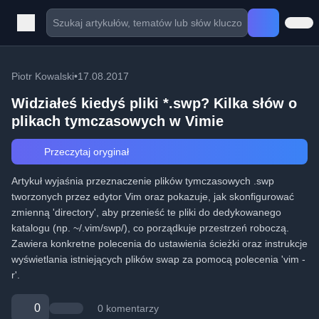
Piotr Kowalski
•
17.08.2017
Widziałeś kiedyś pliki *.swp? Kilka słów o
plikach tymczasowych w Vimie
Przeczytaj oryginał
Artykuł wyjaśnia przeznaczenie plików tymczasowych .swp
tworzonych przez edytor Vim oraz pokazuje, jak skonfigurować
zmienną 'directory', aby przenieść te pliki do dedykowanego
katalogu (np. ~/.vim/swp/), co porządkuje przestrzeń roboczą.
Zawiera konkretne polecenia do ustawienia ścieżki oraz instrukcje
wyświetlania istniejących plików swap za pomocą polecenia 'vim -
r'.
0
0 komentarzy