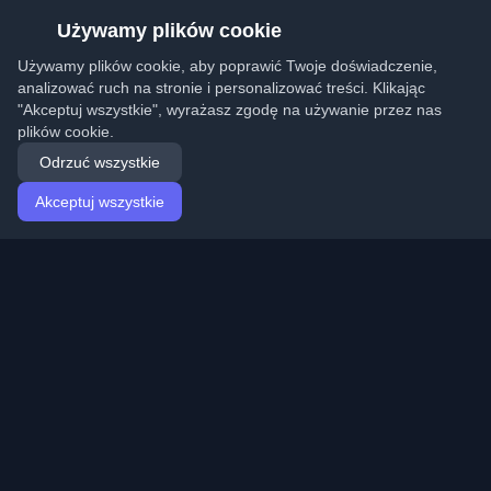
Używamy plików cookie
Używamy plików cookie, aby poprawić Twoje doświadczenie,
analizować ruch na stronie i personalizować treści. Klikając
"Akceptuj wszystkie", wyrażasz zgodę na używanie przez nas
plików cookie.
Odrzuć wszystkie
Akceptuj wszystkie
Strona główna
Artykuły
Polish (Polski)
Logowanie
Odkryj najlepsze osobiste blogi deweloperskie i artykuły
z całego świata. Bądź na bieżąco z najnowszymi
trendami, tutorialami i spostrzeżeniami ze społeczności