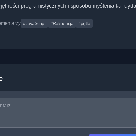
ętności programistycznych i sposobu myślenia kandyda
omentarzy
#JavaScript
#Rekrutacja
#pętle
e