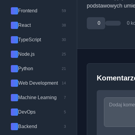
podstawowych umiej
Frontend
59
0
0 k
React
38
TypeScript
30
Node.js
25
Python
21
Komentarz
Web Development
14
Machine Learning
7
DevOps
5
Backend
3