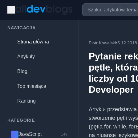
NAWIGACJA
Strona główna
Piotr Kowalski
•
5.12.2018
Pytanie rek
Artykuły
pętle, któr
Blogi
liczby od 
Top miesiąca
Developer
Ranking
Artykuł przedstawia 
stworzenie pętli wyś
KATEGORIE
(pętla for, while, f
JavaScript
149
na niuanse językowe