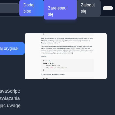
Dodaj
Zaloguj
Zarejestruj
blog
się
się
j oryginał
avaScript:
ozwiązania
ając uwagę