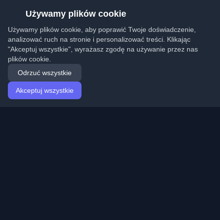
Używamy plików cookie
Używamy plików cookie, aby poprawić Twoje doświadczenie,
analizować ruch na stronie i personalizować treści. Klikając
"Akceptuj wszystkie", wyrażasz zgodę na używanie przez nas
plików cookie.
Odrzuć wszystkie
Akceptuj wszystkie
Strona główna
Artykuły
Polish (Polski)
Logowanie
Odkryj najlepsze osobiste blogi deweloperskie i artykuły
z całego świata. Bądź na bieżąco z najnowszymi
trendami, tutorialami i spostrzeżeniami ze społeczności