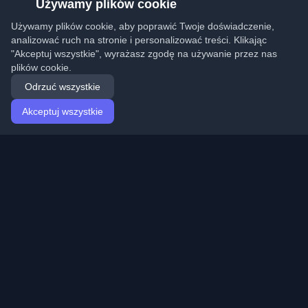
Używamy plików cookie
Używamy plików cookie, aby poprawić Twoje doświadczenie,
analizować ruch na stronie i personalizować treści. Klikając
"Akceptuj wszystkie", wyrażasz zgodę na używanie przez nas
plików cookie.
Odrzuć wszystkie
Akceptuj wszystkie
Strona główna
Artykuły
Polish (Polski)
Logowanie
Odkryj najlepsze osobiste blogi deweloperskie i artykuły
z całego świata. Bądź na bieżąco z najnowszymi
trendami, tutorialami i spostrzeżeniami ze społeczności
deweloperów.