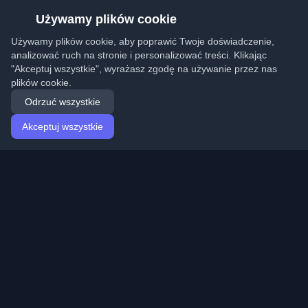
Używamy plików cookie
Używamy plików cookie, aby poprawić Twoje doświadczenie,
analizować ruch na stronie i personalizować treści. Klikając
"Akceptuj wszystkie", wyrażasz zgodę na używanie przez nas
plików cookie.
Odrzuć wszystkie
Akceptuj wszystkie
Strona główna
Artykuły
Polish (Polski)
Logowanie
Odkryj najlepsze osobiste blogi deweloperskie i artykuły
z całego świata. Bądź na bieżąco z najnowszymi
trendami, tutorialami i spostrzeżeniami ze społeczności