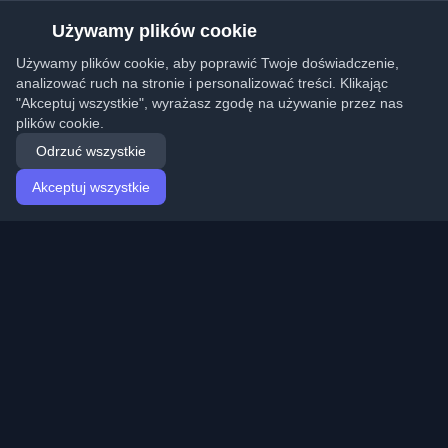
Używamy plików cookie
Używamy plików cookie, aby poprawić Twoje doświadczenie,
analizować ruch na stronie i personalizować treści. Klikając
"Akceptuj wszystkie", wyrażasz zgodę na używanie przez nas
plików cookie.
Odrzuć wszystkie
Akceptuj wszystkie
Strona główna
Artykuły
Polish (Polski)
Logowanie
Odkryj najlepsze osobiste blogi deweloperskie i artykuły
z całego świata. Bądź na bieżąco z najnowszymi
trendami, tutorialami i spostrzeżeniami ze społeczności