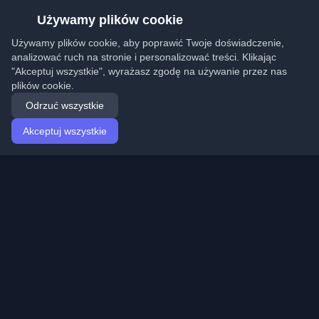
Używamy plików cookie
Używamy plików cookie, aby poprawić Twoje doświadczenie,
analizować ruch na stronie i personalizować treści. Klikając
"Akceptuj wszystkie", wyrażasz zgodę na używanie przez nas
plików cookie.
Odrzuć wszystkie
Akceptuj wszystkie
Strona główna
Artykuły
Polish (Polski)
Logowanie
Odkryj najlepsze osobiste blogi deweloperskie i artykuły
z całego świata. Bądź na bieżąco z najnowszymi
trendami, tutorialami i spostrzeżeniami ze społeczności