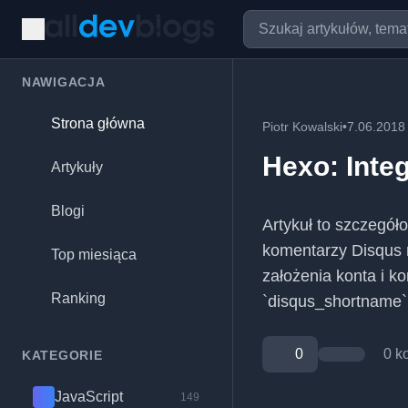
NAWIGACJA
Strona główna
Piotr Kowalski
•
7.06.2018
Hexo: Inte
Artykuły
Blogi
Artykuł to szczegóło
komentarzy Disqus 
Top miesiąca
założenia konta i k
Ranking
`disqus_shortname` 
0
0 k
KATEGORIE
JavaScript
149