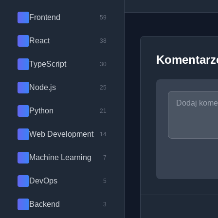
Frontend
59
React
38
Komentarz
TypeScript
30
Node.js
25
Python
21
Web Development
14
Machine Learning
7
DevOps
5
Backend
3