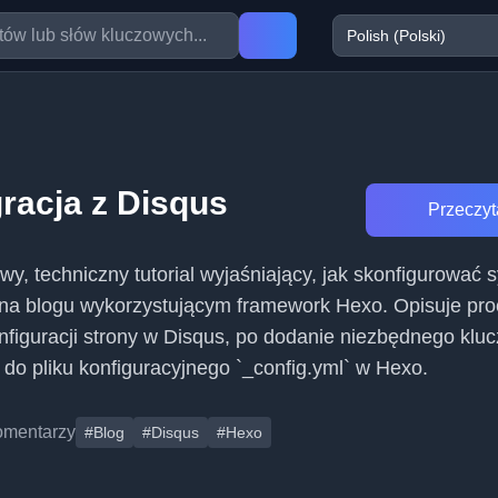
gracja z Disqus
Przeczyta
wy, techniczny tutorial wyjaśniający, jak skonfigurować 
na blogu wykorzystującym framework Hexo. Opisuje pro
onfiguracji strony w Disqus, po dodanie niezbędnego klu
do pliku konfiguracyjnego `_config.yml` w Hexo.
omentarzy
#Blog
#Disqus
#Hexo